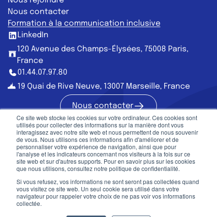
Nous rejoindre
Nous contacter
Formation à la communication inclusive
LinkedIn
120 Avenue des Champs-Élysées, 75008 Paris,
France
01.44.07.97.80
19 Quai de Rive Neuve, 13007 Marseille, France
Nous contacter
Nous contac
Ce site web stocke les cookies sur votre ordinateur. Ces cookies sont
utilisés pour collecter des informations sur la manière dont vous
interagissez avec notre site web et nous permettent de nous souvenir
de vous. Nous utilisons ces informations afin d'améliorer et de
personnaliser votre expérience de navigation, ainsi que pour
Communication publique
l'analyse et les indicateurs concernant nos visiteurs à la fois sur ce
site web et sur d'autres supports. Pour en savoir plus sur les cookies
que nous utilisons, consultez notre politique de confidentialité.
Mentions légales
CGU
Si vous refusez, vos informations ne sont seront pas collectées quand
©2026, Mots-Clés. Tous droits réservés
vous visitez ce site web. Un seul cookie sera utilisé dans votre
navigateur pour rappeler votre choix de ne pas voir vos informations
Designé
et
développé
en France
collectée.
Vous êtes au pied de la page. Et si vous nous