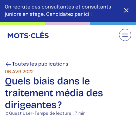
Aller au contenu principal
On recrute des consultantes et consultants
Ferme
juniors en stage.
Candidatez par ici !
Retour à l'accueil
Toutes les publications
06 AVR 2022
Quels biais dans le
traitement média des
dirigeantes ?
Guest User
-
Temps de lecture :
7 min