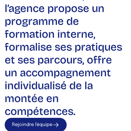
l
’
a
g
e
n
c
e
p
r
o
p
o
s
e
u
n
p
r
o
g
r
a
m
m
e
d
e
f
o
r
m
a
t
i
o
n
i
n
t
e
r
n
e
,
f
o
r
m
a
l
i
s
e
s
e
s
p
r
a
t
i
q
u
e
s
e
t
s
e
s
p
a
r
c
o
u
r
s
,
o
f
f
r
e
u
n
a
c
c
o
m
p
a
g
n
e
m
e
n
t
i
n
d
i
v
i
d
u
a
l
i
s
é
d
e
l
a
m
o
n
t
é
e
e
n
c
o
m
p
é
t
e
n
c
e
s
.
Rejoindre l'équipe
Rejoindre l'équipe