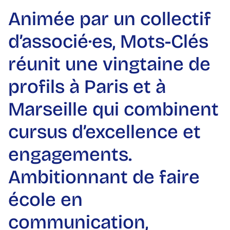
A
n
i
m
é
e
p
a
r
u
n
c
o
l
l
e
c
t
i
f
d
’
a
s
s
o
c
i
é
·
e
s
,
M
o
t
s
-
C
l
é
s
r
é
u
n
i
t
u
n
e
v
i
n
g
t
a
i
n
e
d
e
p
r
o
f
i
l
s
à
P
a
r
i
s
e
t
à
M
a
r
s
e
i
l
l
e
q
u
i
c
o
m
b
i
n
e
n
t
c
u
r
s
u
s
d
’
e
x
c
e
l
l
e
n
c
e
e
t
e
n
g
a
g
e
m
e
n
t
s
.
A
m
b
i
t
i
o
n
n
a
n
t
d
e
f
a
i
r
e
é
c
o
l
e
e
n
c
o
m
m
u
n
i
c
a
t
i
o
n
,