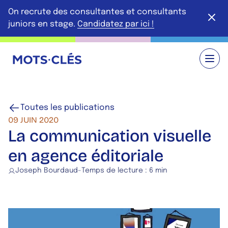
Aller au contenu principal
On recrute des consultantes et consultants
Ferme
juniors en stage.
Candidatez par ici !
Retour à l'accueil
Toutes les publications
09 JUIN 2020
La communication visuelle
en agence éditoriale
Joseph Bourdaud
-
Temps de lecture :
6 min