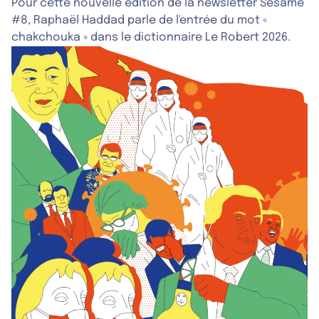
dictionnaires !
Pour cette nouvelle édition de la newsletter Sésame
#8, Raphaël Haddad parle de l'entrée du mot «
chakchouka » dans le dictionnaire Le Robert 2026.