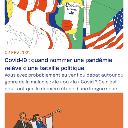
02 FÉV 2021
Covid-19 : quand nommer une pandémie
relève d’une bataille politique
Vous avez probablement eu vent du débat autour du
genre de la maladie : « le » ou « la » Covid ? Ce n’est
pourtant que la dernière étape d’une longue série
de luttes d’influence autour de la dénomination «
Covid-19 ». De Trump à l’Académie française, en
passant par l’Organisation Mondiale de la Santé,
voyons comment le « nouveau coronavirus » est
devenu « Covid-19 » au fil de l’année 2020. Et vous ?