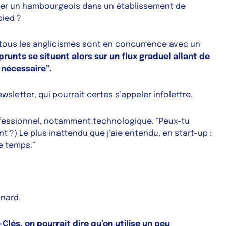
ger un
hambourgeois
dans un
établissement de
pied
?
 tous les anglicismes sont en concurrence avec un
runts se situent alors sur un flux graduel allant de
 nécessaire”.
ewsletter
, qui pourrait certes s’appeler
infolettre
.
rofessionnel, notamment technologique. “Peux-tu
 ?) Le plus inattendu que j’aie entendu, en start-up :
e temps.”
nard.
Clés, on pourrait dire qu’on utilise
un peu