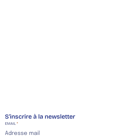
S'inscrire à la newsletter
Site web de l’entreprise
EMAIL
*