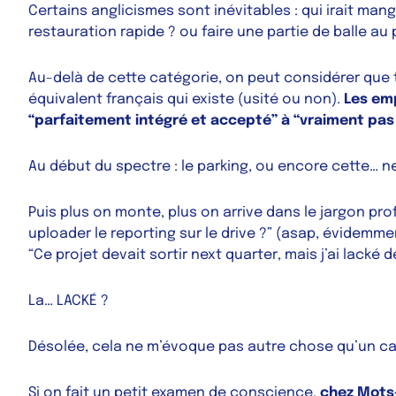
Certains anglicismes sont inévitables : qui irait man
restauration rapide
? ou faire une
partie de balle au 
Au-delà de cette catégorie, on peut considérer que
équivalent français qui existe (usité ou non).
Les emp
“parfaitement intégré et accepté” à “vraiment pas
Au début du spectre : le
parking
, ou encore cette…
n
Puis plus on monte, plus on arrive dans le jargon p
uploader
le
reporting
sur le
drive
?” (asap, évidemment
“Ce projet devait sortir
next quarter
, mais j’ai
lacké
d
La… LACKÉ ?
Désolée, cela ne m’évoque pas autre chose qu’un ca
Si on fait un petit examen de conscience,
chez Mots-