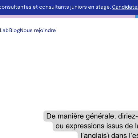
consultantes et consultants juniors en stage.
Candidatez 
 Lab'
Blog
Nous rejoindre