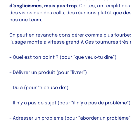
d’anglicismes, mais
pas trop
. Certes, on remplit de
des visios que des
calls
, des réunions plutôt que de
pas une
team
.
On peut en revanche considérer comme plus fourbes 
l’usage monte à vitesse grand V. Ces tournures très 
– Quel est ton point ?
(pour “que veux-tu dire”)
– Délivrer un produit
(pour “livrer”)
– Dû à
(pour “à cause de”)
– Il n’y a pas de sujet
(pour “il n’y a pas de problème”)
– Adresser un problème
(pour “aborder un problème”