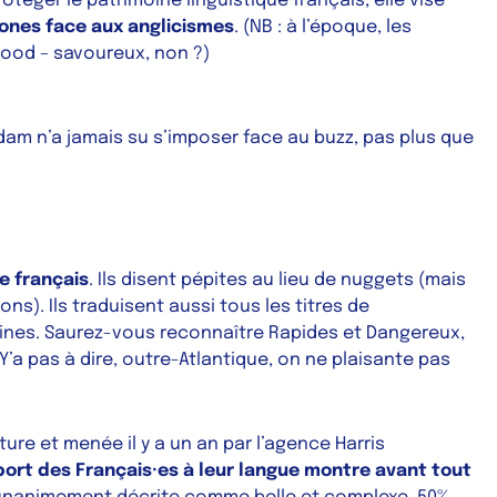
rotéger le patrimoine linguistique français, elle vise
ones face aux anglicismes
. (NB : à l’époque, les
Good
– savoureux, non ?)
dam
n’a jamais su s’imposer face au
buzz
, pas plus que
e français
. Ils disent
pépites
au lieu de
nuggets
(mais
ns). Ils traduisent aussi tous les titres de
ines. Saurez-vous reconnaître
Rapides et Dangereux
,
Y’a pas à dire, outre-Atlantique, on ne plaisante pas
ure et menée il y a un an par l’agence Harris
port des Français·es à leur langue montre avant tout