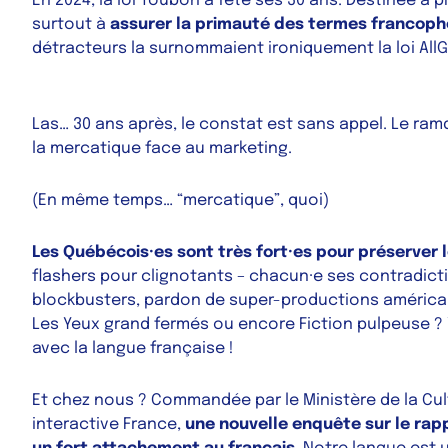
En 2024, la loi Toubon a fêté ses 30 ans. Destinée à p
surtout à
assurer la primauté des termes francoph
détracteurs la surnommaient ironiquement la loi
All
Las… 30 ans après, le constat est sans appel. Le
ram
la
mercatique
face au
marketing.
(En même temps… “mercatique”, quoi)
Les Québécois·es sont très fort·es pour préserver l
flashers
pour
clignotants
– chacun·e ses contradictio
blockbusters, pardon de super-productions américa
Les Yeux grand fermés
ou encore
Fiction pulpeuse ?
avec la langue française !
Et chez nous ? Commandée par le Ministère de la Cult
interactive France,
une nouvelle enquête sur le rap