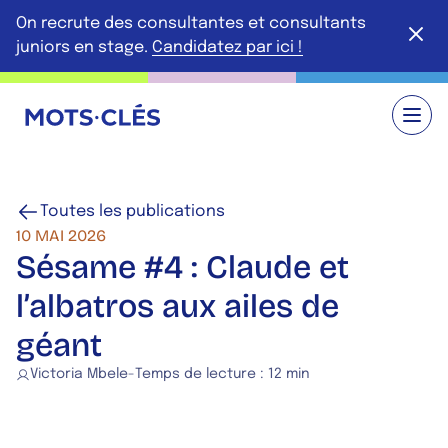
Aller au contenu principal
On recrute des consultantes et consultants
Ferme
juniors en stage.
Candidatez par ici !
Retour à l'accueil
Toutes les publications
10 MAI 2026
Sésame #4 : Claude et
l’albatros aux ailes de
géant
Victoria Mbele
-
Temps de lecture :
12 min