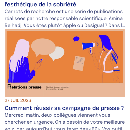
l’esthétique de la sobriété
Carnets de recherche est une série de publications
réalisées par notre responsable scientifique, Amina
Belhadj. Vous êtes plutôt Apple ou Desigual ? Dans le
cadre de notre réflexion sur l’esthétique de la
sobriété, je me suis intéressée aux liens entre
esthétique et cadre professionnel. Et j’ai trouvé
l’ouvrage parfait pour cela : Pouvoir faire un beau […]
27 JUIL 2023
Comment réussir sa campagne de presse ?
Mercredi matin, deux collègues viennent vous
chercher en urgence. On a besoin de votre meilleure
voix, car, aujourd’hui, vous ferez des « RP ». Vos outils