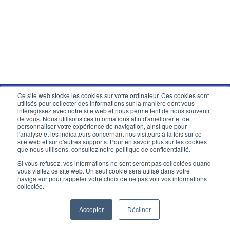
année en France, il fait le buzz sur TikTok… De la
“carême routine” maquillage pour réduire
l’utilisation de produits de beauté pendant […]
Ce site web stocke les cookies sur votre ordinateur. Ces cookies sont
utilisés pour collecter des informations sur la manière dont vous
interagissez avec notre site web et nous permettent de nous souvenir
de vous. Nous utilisons ces informations afin d'améliorer et de
Mots-Clés, des mots
personnaliser votre expérience de navigation, ainsi que pour
l'analyse et les indicateurs concernant nos visiteurs à la fois sur ce
site web et sur d'autres supports. Pour en savoir plus sur les cookies
qui ouvrent
que nous utilisons, consultez notre politique de confidentialité.
Si vous refusez, vos informations ne sont seront pas collectées quand
des portes.
vous visitez ce site web. Un seul cookie sera utilisé dans votre
navigateur pour rappeler votre choix de ne pas voir vos informations
collectée.
Retour à l'accueil
Accepter
Décliner
Accueil