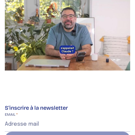
S'inscrire à la newsletter
Site web de l’entreprise
EMAIL
*