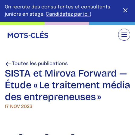
Aller au contenu principal
On recrute des consultantes et consultants
Ferme
juniors en stage.
Candidatez par ici !
Retour à l'accueil
Toutes les publications
SISTA et Mirova Forward —
Étude « Le traitement média
des entrepreneuses »
17 NOV 2023