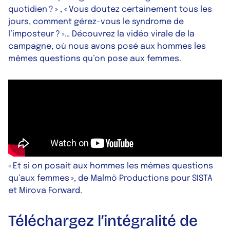
quotidien ? » , « Vous doutez certainement tous les
jours, comment gérez-vous le syndrome de
l’imposteur ? »… Découvrez la vidéo virale de la
campagne, où nous avons posé aux hommes les
mêmes questions qu’on pose aux femmes.
« Et si on posait aux hommes les mêmes questions
qu’aux femmes », de Malmö Productions pour SISTA
et Mirova Forward.
Téléchargez l’intégralité de