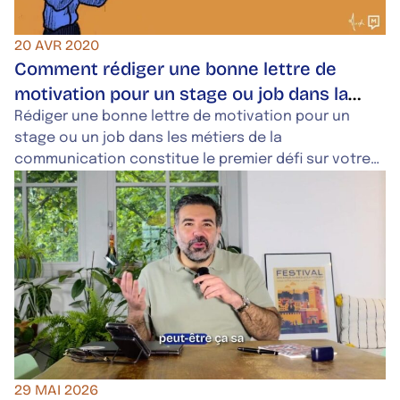
20 AVR 2020
Comment rédiger une bonne lettre de
motivation pour un stage ou job dans la
communication ?
Rédiger une bonne lettre de motivation pour un
stage ou un job dans les métiers de la
communication constitue le premier défi sur votre
chemin de jeune professionnel·le. Comment s’y
prendre pour écrire un courrier qui attire l’œil des
recruteurs et recruteuses des métiers de la
communication ? Le point en 10 questions
fréquemment posées.
29 MAI 2026