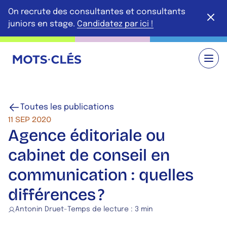
Aller au contenu principal
On recrute des consultantes et consultants
Ferme
juniors en stage.
Candidatez par ici !
Retour à l'accueil
Toutes les publications
11 SEP 2020
Agence éditoriale ou
cabinet de conseil en
communication : quelles
différences ?
Antonin Druet
-
Temps de lecture :
3 min