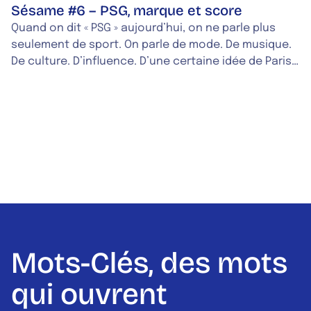
Sésame #6 – PSG, marque et score
Quand on dit « PSG » aujourd’hui, on ne parle plus
seulement de sport. On parle de mode. De musique.
De culture. D’influence. D’une certaine idée de Paris.
Le PSG est devenu ce que les sémioticiens appellent
parfois un « nom-monde » : une marque capable
d'évoquer un univers bien plus vaste que ce qu'elle
désigne à l'origine. Et c'est aussi une marque qui
divise. Pour certains : une histoire, des supporters,
une identité. Pour d'autres : un symbole du football-
business, le marketing, des stars. Même mot. Des
interprétations radicalement différentes. Dans le
dernier numéro de Sésame, Raphaël Haddad explore
comment certaines marques dépassent leur
fonction première pour s’imposer comme des
Mots-Clés, des mots
symboles culturels. Avec le regard d'Hermann
Ebongue, partenaire du PSG depuis 15 ans.
qui ouvrent