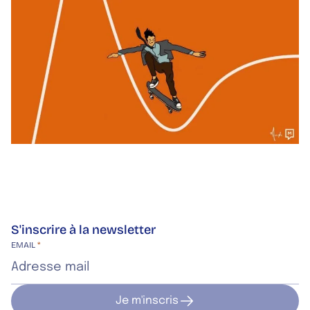
S'inscrire à la newsletter
Site web de l’entreprise
EMAIL
*
Je m'inscris
Je m'inscris