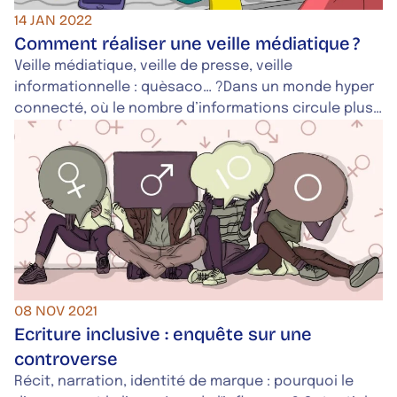
14 JAN 2022
Comment réaliser une veille médiatique ?
Veille médiatique, veille de presse, veille
informationnelle : quèsaco… ?Dans un monde hyper
connecté, où le nombre d’informations circule plus
vite que vous un vendredi sur le chemin du bar, la
veille médiatique favorise la collecte d’informations
qui concernent votre expertise.Chronophage, mais
importante pour prendre des décisions avisées,
voici nos trucs et astuces pour réaliser une veille
médiatique efficace.
08 NOV 2021
Ecriture inclusive : enquête sur une
controverse
Récit, narration, identité de marque : pourquoi le