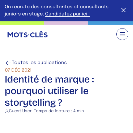
Aller au contenu principal
On recrute des consultantes et consultants
Ferme
juniors en stage.
Candidatez par ici !
Retour à l'accueil
Toutes les publications
07 DÉC 2021
Identité de marque :
pourquoi utiliser le
storytelling ?
Guest User
-
Temps de lecture :
4 min