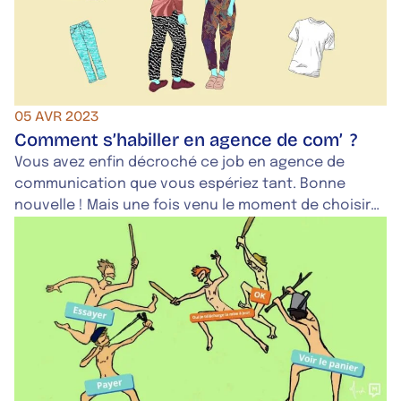
05 AVR 2023
Comment s’habiller en agence de com’ ?
Vous avez enfin décroché ce job en agence de
communication que vous espériez tant. Bonne
nouvelle ! Mais une fois venu le moment de choisir
votre tenue, vous voici perdu·e devant votre miroir,
à peser le pour et le contre entre diverses
injonctions. Tenue décontractée ? Costume ?
Tailleur ?Pas de panique ! Notre rédaction vous
donne ses conseils pour vous poser les bonnes
questions.