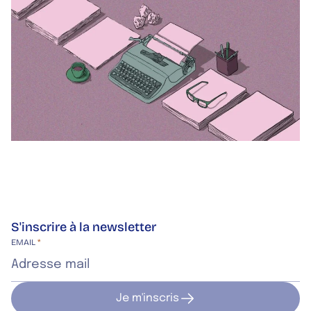
S'inscrire à la newsletter
Site web de l’entreprise
EMAIL
*
Je m'inscris
Je m'inscris