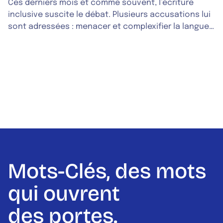
Ces derniers mois et comme souvent, l’écriture
inclusive suscite le débat. Plusieurs accusations lui
sont adressées : menacer et complexifier la langue,
être excluante et difficile à apprendre, être un effet
de mode … Parmi les procès qu’on lui fait, revient
souvent l’argument selon lequel elle ajouterait une
difficulté aux personnes dyslexiques ou souffrant
d’autres troubles du langage… Or, une fois encore, la
nuance est la bienvenue.
Mots-Clés, des mots
qui ouvrent
des portes.