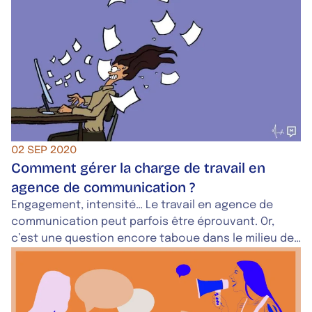
pour figurer dans le Larousse en 2025. Raphaël
Haddad, fondateur de Mots-Clés et docteur en
analyse de discours, était l’invité d’Apolline de
Malherbe sur la matinale de RMC pour répondre à
deux questions : […]
02 SEP 2020
Comment gérer la charge de travail en
agence de communication ?
Engagement, intensité… Le travail en agence de
communication peut parfois être éprouvant. Or,
c’est une question encore taboue dans le milieu de
la communication. Chez Mots-Clés, nous avons
choisi d’en parler.