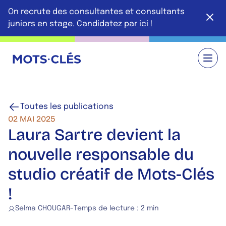
Aller au contenu principal
On recrute des consultantes et consultants
Ferme
juniors en stage.
Candidatez par ici !
Retour à l'accueil
Toutes les publications
02 MAI 2025
Laura Sartre devient la
nouvelle responsable du
studio créatif de Mots-Clés
!
Selma CHOUGAR
-
Temps de lecture :
2 min