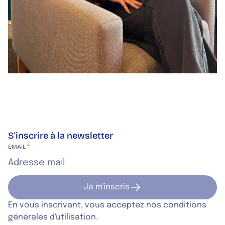
S'inscrire à la newsletter
Site web de l’entreprise
EMAIL
*
Je m'inscris
Je m'inscris
En vous inscrivant, vous acceptez nos conditions
générales d'utilisation.