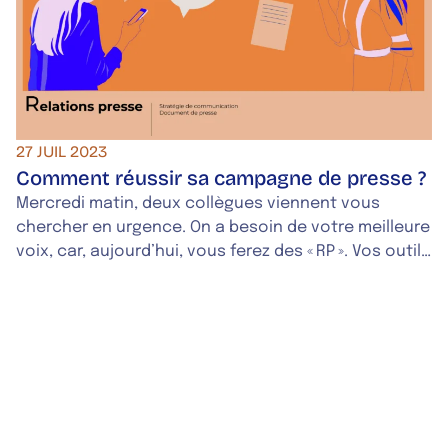
27 JUIL 2023
Comment réussir sa campagne de presse ?
Mercredi matin, deux collègues viennent vous
chercher en urgence. On a besoin de votre meilleure
voix, car, aujourd’hui, vous ferez des « RP ». Vos outils
pour cette mission : un téléphone, un communiqué
de presse et un tableau Excel. Si certains termes
vous échappent : lisez cet article, c’est pour votre
bien. Mais vous pouvez aussi le lire si cette situation
vous parle, car notre article a pour but d’y répondre.