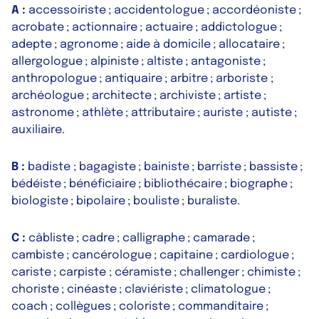
A :
accessoiriste ; accidentologue ; accordéoniste ;
acrobate ; actionnaire ; actuaire ; addictologue ;
adepte ; agronome ; aide à domicile ; allocataire ;
allergologue ; alpiniste ; altiste ; antagoniste ;
anthropologue ; antiquaire ; arbitre ; arboriste ;
archéologue ; architecte ; archiviste ; artiste ;
astronome ; athlète ; attributaire ; auriste ; autiste ;
auxiliaire.
B :
badiste ; bagagiste ; bainiste ; barriste ; bassiste ;
bédéiste ; bénéficiaire ; bibliothécaire ; biographe ;
biologiste ; bipolaire ; bouliste ; buraliste.
C :
câbliste ; cadre ; calligraphe ; camarade ;
cambiste ; cancérologue ; capitaine ; cardiologue ;
cariste ; carpiste ; céramiste ; challenger ; chimiste ;
choriste ; cinéaste ; claviériste ; climatologue ;
coach ; collègues ; coloriste ; commanditaire ;