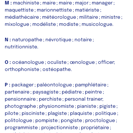
M :
machiniste ; maire ; maire ; major ; manager ;
maquettiste ; marionnettiste ; matiériste ;
médiathécaire ; météorologue ; militaire ; ministre ;
mixologue ; modéliste ; modiste ; musicologue.
N :
naturopathe ; névrotique ; notaire ;
nutritionniste.
O :
océanologue ; oculiste ; œnologue ; officer;
orthophoniste ; ostéopathe.
P :
packager ; paléontologue ; pamphlétaire ;
partenaire ; paysagiste ; pédiatre ; peintre ;
pensionnaire ; perchiste ; personal trainer;
photographe ; physionomiste ; pianiste ; pigiste ;
pilote ; pisciniste ; plagiste ; plaquiste ; politique ;
politologue ; pompiste ; pongiste ; proctologue ;
programmiste ; projectionniste ; propriétaire ;