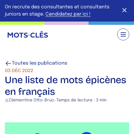
Aller au contenu principal
On recrute des consultantes et consultants
Ferme
juniors en stage.
Candidatez par ici !
Retour à l'accueil
Toutes les publications
03 DÉC 2022
Une liste de mots épicènes
en français
Clémentine Otto-Bruc
-
Temps de lecture :
3 min