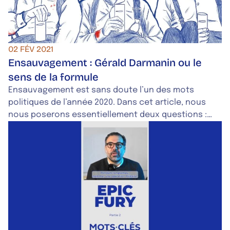
02 FÉV 2021
Ensauvagement : Gérald Darmanin ou le
sens de la formule
Ensauvagement est sans doute l’un des mots
politiques de l’année 2020. Dans cet article, nous
nous poserons essentiellement deux questions :
est-ce vraiment un mot forgé à l’extrême droite ? En
quoi son utilisation par le ministre de l’intérieur
relève-t-elle d’une stratégie de communication ?
Ensauvagement : histoire d’un mot qui a tous les
atours d’une formule politique, entre entretien du
discours sécuritaire et effet de diversion face à
l’actualité judiciaire.