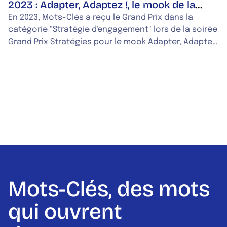
2023 : Adapter, Adaptez !, le mook de la
Caisse des Dépôts, récompensé !
En 2023, Mots-Clés a reçu le Grand Prix dans la
catégorie "Stratégie d'engagement" lors de la soirée
Grand Prix Stratégies pour le mook Adapter, Adaptez
!, réalisé pour la Banque des Territoires — Caisse des
Dépôts. Ce mook, consacré à l'adaptation des
territoires au changement climatique, visait à
valoriser deux années de travaux auprès d'un public
varié : collaborateurs internes, élus, collectivités,
chercheurs et experts. Orienté solutions, ce mook
croise articles de fond, interviews, infographies et
formats courts. Mots-Clés a coordonné l'intégralité
de la chaîne éditoriale et de la direction artistique,
de la conception jusqu'au bouclage.
Mots-Clés, des mots
qui ouvrent