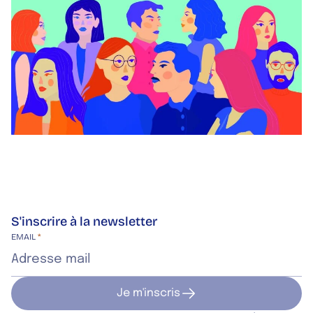
S'inscrire à la newsletter
Site web de l’entreprise
EMAIL
*
Je m'inscris
Je m'inscris