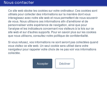
Nous contacter
Formation à la communication inclusive
Ce site web stocke les cookies sur votre ordinateur. Ces cookies sont
utilisés pour collecter des informations sur la manière dont vous
LinkedIn
interagissez avec notre site web et nous permettent de nous souvenir
120 Avenue des Champs-Élysées, 75008 Paris,
de vous. Nous utilisons ces informations afin d'améliorer et de
personnaliser votre expérience de navigation, ainsi que pour
France
l'analyse et les indicateurs concernant nos visiteurs à la fois sur ce
site web et sur d'autres supports. Pour en savoir plus sur les cookies
01.44.07.97.80
que nous utilisons, consultez notre politique de confidentialité.
19 Quai de Rive Neuve, 13007 Marseille, France
Si vous refusez, vos informations ne sont seront pas collectées quand
vous visitez ce site web. Un seul cookie sera utilisé dans votre
Nous contacter
Nous contac
navigateur pour rappeler votre choix de ne pas voir vos informations
collectée.
Accepter
Décliner
Communication publique
Mentions légales
CGU
©2026, Mots-Clés. Tous droits réservés
Designé
et
développé
en France
Vous êtes au pied de la page. Et si vous nous
preniez plutôt
au pied de la lettre
?