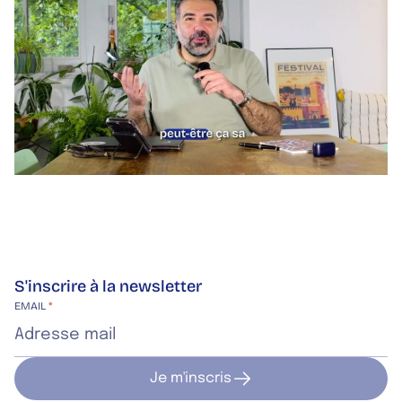
S'inscrire à la newsletter
Site web de l’entreprise
EMAIL
*
Je m'inscris
Je m'inscris