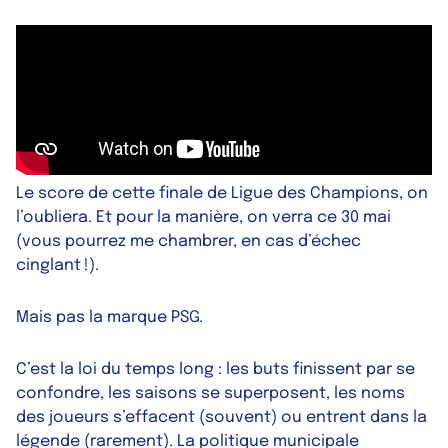
Le score de cette finale de Ligue des Champions, on
l’oubliera. Et pour la manière, on verra ce 30 mai
(vous pourrez me chambrer, en cas d’échec
cinglant !).
Mais pas la marque PSG.
C’est la loi du temps long : les buts finissent par se
confondre, les saisons se superposent, les noms
des joueurs s’effacent (souvent) ou entrent dans la
légende (rarement). La politique municipale