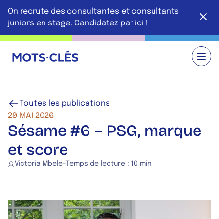
Aller au contenu principal
On recrute des consultantes et consultants
Ferme
juniors en stage.
Candidatez par ici !
Retour à l'accueil
Toutes les publications
29 MAI 2026
Sésame #6 – PSG, marque
et score
Victoria Mbele
-
Temps de lecture :
10 min