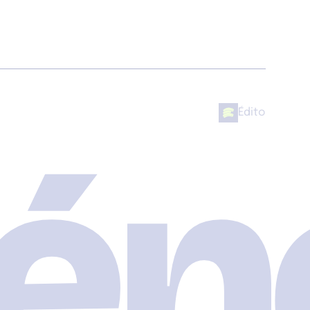
én
Édito