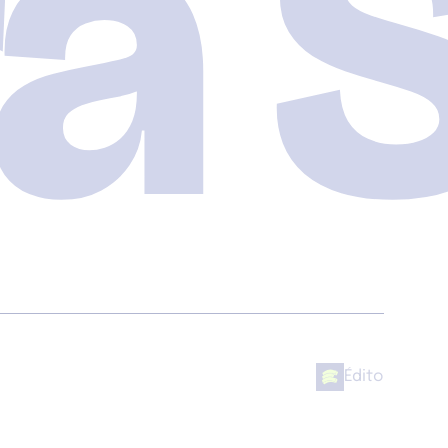
a S
Édito