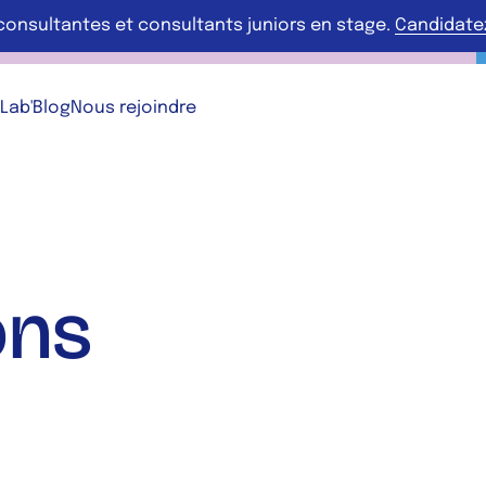
consultantes et consultants juniors en stage.
Candidatez 
 Lab'
Blog
Nous rejoindre
ons