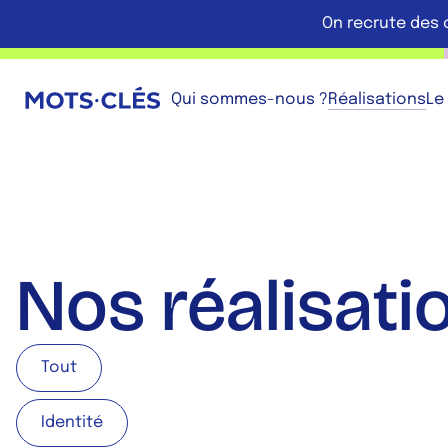
Aller au contenu principal
On recrute des 
Retour à l'accueil
Qui sommes-nous ?
Réalisations
Le
Nos réalisati
Filtrer les projets par catégorie
Tout
Tout
Identité
Identité