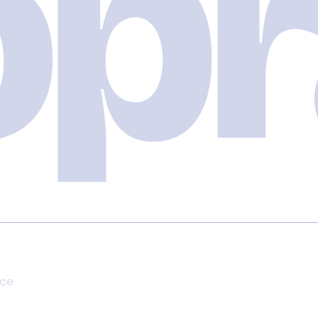
pr
nce