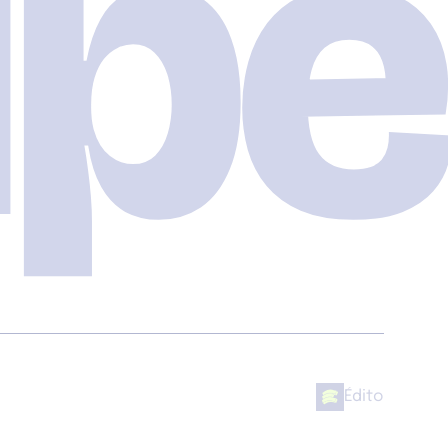
pe
Édito