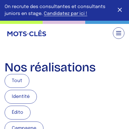
Aller au contenu principal
On recrute des consultantes et consultants
Ferme
juniors en stage.
Candidatez par ici !
Retour à l'accueil
Nos réalisations
Filtrer les projets par catégorie
Tout
Tout
Identité
Identité
Édito
Édito
Campagne
Campagne