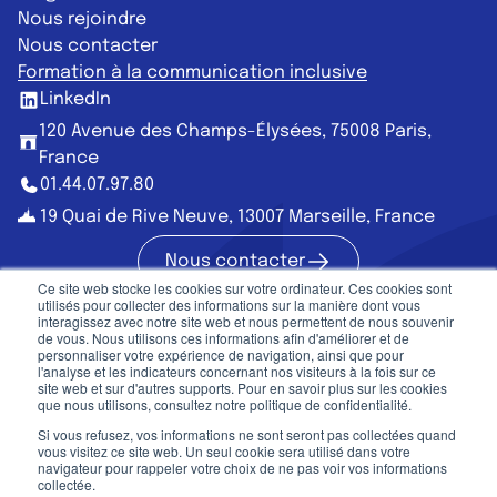
Nous rejoindre
Nous contacter
Formation à la communication inclusive
LinkedIn
120 Avenue des Champs-Élysées, 75008 Paris,
France
01.44.07.97.80
19 Quai de Rive Neuve, 13007 Marseille, France
Nous contacter
Nous contac
Ce site web stocke les cookies sur votre ordinateur. Ces cookies sont
utilisés pour collecter des informations sur la manière dont vous
interagissez avec notre site web et nous permettent de nous souvenir
de vous. Nous utilisons ces informations afin d'améliorer et de
personnaliser votre expérience de navigation, ainsi que pour
Communication publique
l'analyse et les indicateurs concernant nos visiteurs à la fois sur ce
site web et sur d'autres supports. Pour en savoir plus sur les cookies
que nous utilisons, consultez notre politique de confidentialité.
Mentions légales
CGU
Si vous refusez, vos informations ne sont seront pas collectées quand
©2026, Mots-Clés. Tous droits réservés
vous visitez ce site web. Un seul cookie sera utilisé dans votre
navigateur pour rappeler votre choix de ne pas voir vos informations
Designé
et
développé
en France
collectée.
Vous êtes au pied de la page. Et si vous nous