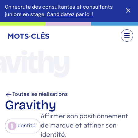
Aller au contenu principal
On recrute des consultantes et consultants
Ferme
juniors en stage.
Candidatez par ici !
Retour à l'accueil
avithy
Toutes les réalisations
Gravithy
Affirmer son positionnement
de marque et affiner son
Identité
identité.