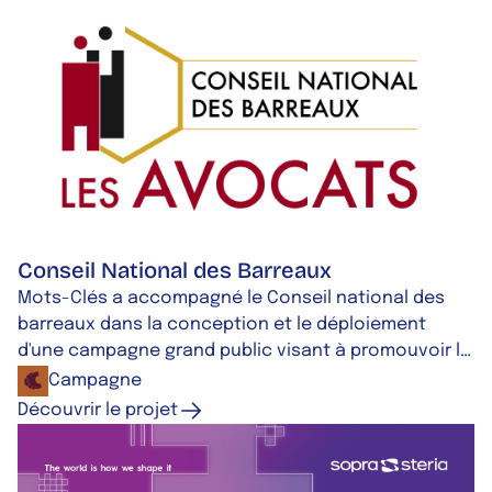
Conseil National des Barreaux
Mots-Clés a accompagné le Conseil national des
barreaux dans la conception et le déploiement
d'une campagne grand public visant à promouvoir le
recours à l'avocat dans les situations du quotidien.
Campagne
Concept créatif, déclinaisons multiformats et plan
Découvrir le projet
média pluricanal.