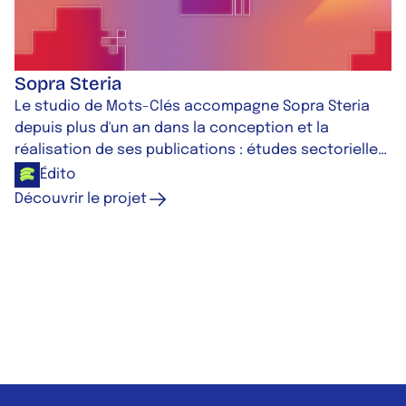
Sopra Steria
Le studio de Mots-Clés accompagne Sopra Steria
depuis plus d'un an dans la conception et la
réalisation de ses publications : études sectorielles,
rapports RSE, motion design, magazine interne et
Édito
supports multiformats, avec une approche conseil
Découvrir le projet
sur l'éditorialisation des contenus et des délais
maîtrisés.